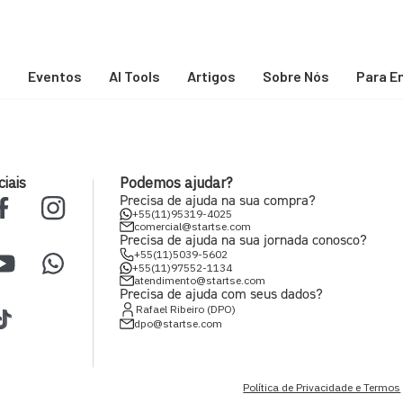
s
Eventos
AI Tools
Artigos
Sobre Nós
Para E
iais
Podemos ajudar?
Precisa de ajuda na sua compra?
+55(11)95319-4025
comercial@startse.com
Precisa de ajuda na sua jornada conosco?
+55(11)5039-5602
+55(11)97552-1134
atendimento@startse.com
Precisa de ajuda com seus dados?
Rafael Ribeiro (DPO)
dpo@startse.com
Política de Privacidade e Termos