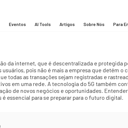
s
Eventos
AI Tools
Artigos
Sobre Nós
Para E
ão da internet, que é descentralizada e protegida pe
 usuários, pois não é mais a empresa que detém o c
ue todas as transações sejam registradas e rastrea
ativos em uma rede. A tecnologia do 5G também cont
criação de novos negócios e oportunidades. Entend
 essencial para se preparar para o futuro digital.
0