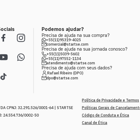
ociais
Podemos ajudar?
Precisa de ajuda na sua compra?
+55(11)95319-4025
comercial@startse.com
Precisa de ajuda na sua jornada conosco?
+55(11)5039-5602
+55(11)97552-1134
atendimento@startse.com
Precisa de ajuda com seus dados?
Rafael Ribeiro (DPO)
dpo@startse.com
Política de Privacidade e Termos
A CPNJ: 32.291.526/0001-64 | STARTSE
Políticas Gerais de Cancelamen
: 24.554.736/0002-50
Código de Conduta e Ética
Canal de Ética