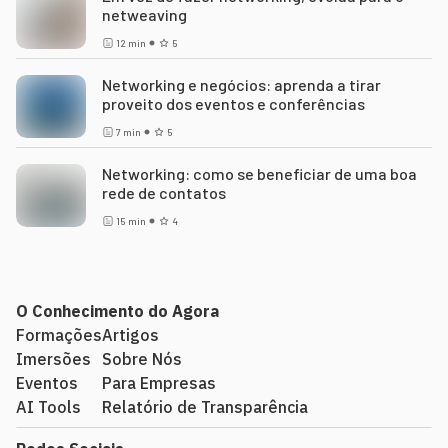
netweaving
12
min
5
Networking e negócios: aprenda a tirar
proveito dos eventos e conferências
7
min
5
Networking: como se beneficiar de uma boa
rede de contatos
15
min
4
O Conhecimento do Agora
Formações
Artigos
Imersões
Sobre Nós
Eventos
Para Empresas
AI Tools
Relatório de Transparência