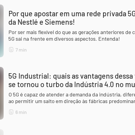
Por que apostar em uma rede privada 5
da Nestlé e Siemens!
Por ser mais flexível do que as gerações anteriores d
5G sai na frente em diversos aspectos. Entenda!
7
min
5G Industrial: quais as vantagens dessa
se tornou o turbo da Indústria 4.0 no m
O 5G é capaz de atender a demanda da indústria, diferente dos seus antecessores,
ao permitir um salto em direção às fábricas predomi
Entenda!
6
min