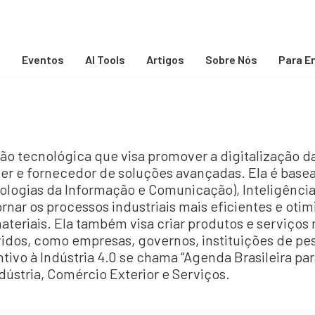
s
Eventos
AI Tools
Artigos
Sobre Nós
Para E
ção tecnológica que visa promover a digitalização 
er e fornecedor de soluções avançadas. Ela é bas
logias da Informação e Comunicação), Inteligência A
tornar os processos industriais mais eficientes e ot
teriais. Ela também visa criar produtos e serviços 
vidos, como empresas, governos, instituições de pes
tivo à Indústria 4.0 se chama “Agenda Brasileira para
ndústria, Comércio Exterior e Serviços.