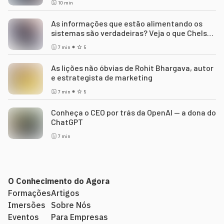
10
min
As informações que estão alimentando os
sistemas são verdadeiras? Veja o que Chelsea
Manning diz
7
min
5
As lições não óbvias de Rohit Bhargava, autor
e estrategista de marketing
7
min
5
Conheça o CEO por trás da OpenAI — a dona do
ChatGPT
7
min
O Conhecimento do Agora
Formações
Artigos
Imersões
Sobre Nós
Eventos
Para Empresas