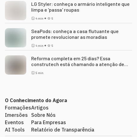
LG Styler: conheça o armário inteligente que
limpa e 'passa' roupas
4
min
5
SeaPods: conheça a casa flutuante que
promete revolucionar as moradias
4
min
5
Reforma completa em 25 dias? Essa
construtech está chamando a atenção de
investidores
5
min
O Conhecimento do Agora
Formações
Artigos
Imersões
Sobre Nós
Eventos
Para Empresas
AI Tools
Relatório de Transparência