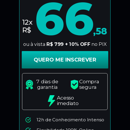
66
12x
R$
,58
ou à vista
R$ 799 + 10% OFF
no PIX
QUERO ME INSCREVER
7 dias de
Compra
garantia
segura
Acesso
imediato
12h de Conhecimento Intenso