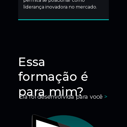
permita se posicionar como
liderança inovadora no mercado.
Essa
formação é
para mim?
Ela foi desenvolvida para você
>