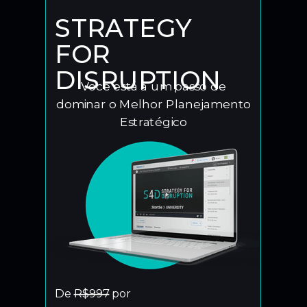
STRATEGY
FOR
DISRUPTION
Você está a um passo de
dominar o Melhor Planejamento
Estratégico
De
R$997
por