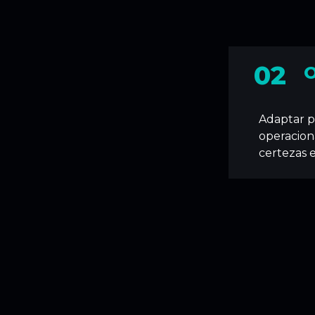
02
O
Adaptar po
operacion
certezas 