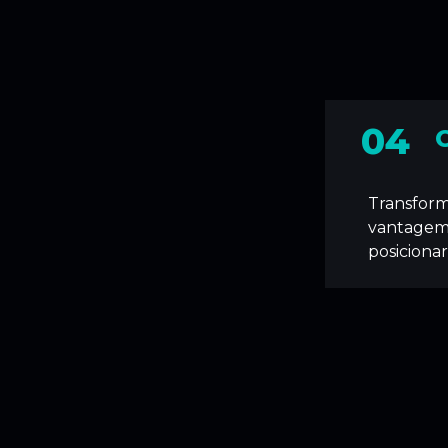
04
Transfor
vantagem 
posiciona