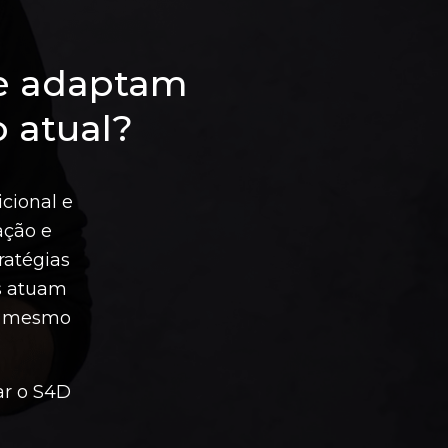
se adaptam
 atual?
icional e
ação e
ratégias
s atuam
 o mesmo
ar o S4D