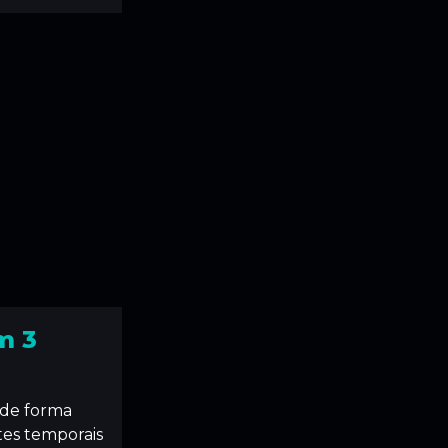
m 3
r de forma
tes temporais