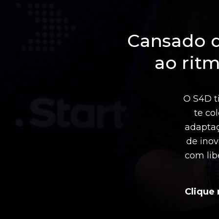
Cansado d
ao rit
O S4D ti
te co
adaptaç
de ino
com lib
Clique 