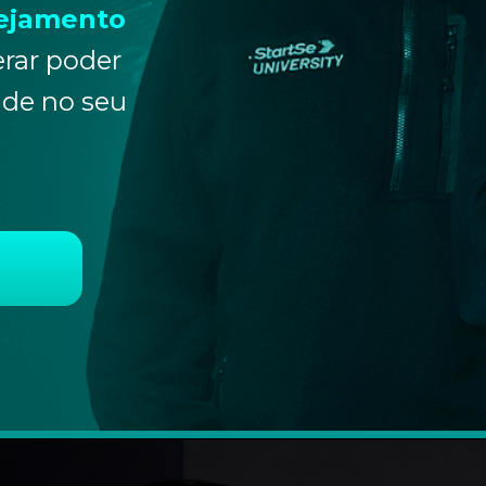
eja
mento
rar poder
ade no seu