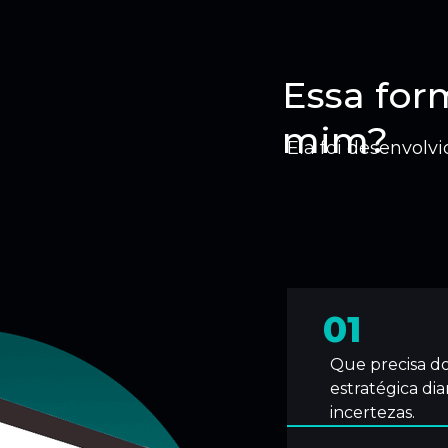
Essa for
mim?
Ela foi desenvolv
01
Que precisa do
estratégica di
incertezas.