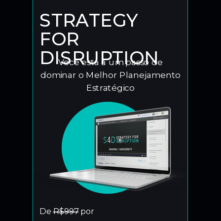
STRATEGY
FOR
DISRUPTION
Você está a um passo de
dominar o Melhor Planejamento
Estratégico
De
R$997
por