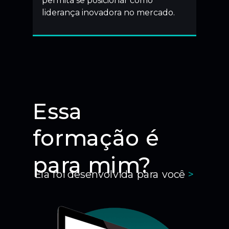
permita se posicionar como
liderança inovadora no mercado.
Essa
formação é
para mim?
Ela foi desenvolvida para você
>