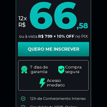
66
12x
R$
,58
ou à vista
R$ 799 + 10% OFF
no PIX
QUERO ME INSCREVER
7 dias de
Compra
garantia
segura
Acesso
imediato
12h de Conhecimento Intenso