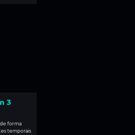
m 3
r de forma
tes temporais