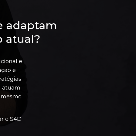
se adaptam
 atual?
icional e
ação e
ratégias
s atuam
 o mesmo
ar o S4D