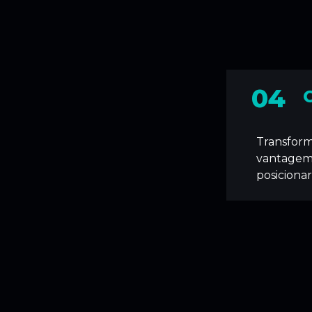
04
Transfor
vantagem 
posiciona