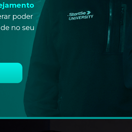
eja
mento
rar poder
ade no seu