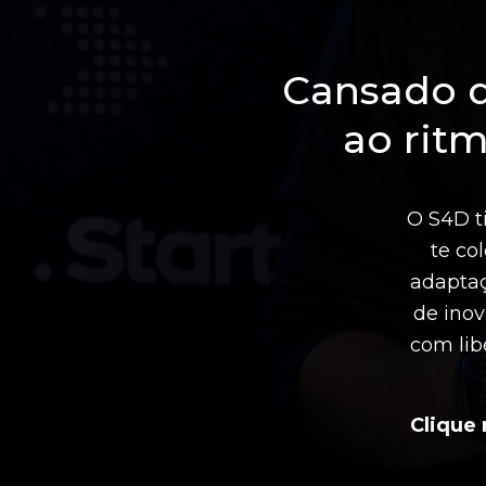
Cansado d
ao rit
O S4D ti
te co
adaptaç
de ino
com lib
Clique 