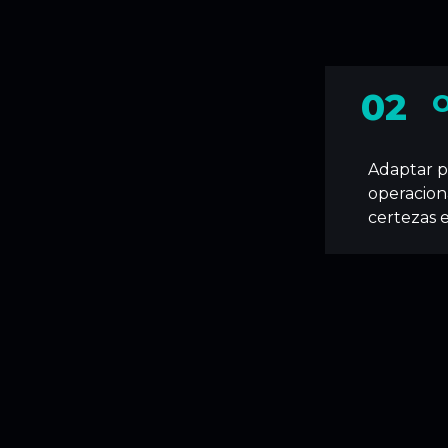
02
O
Adaptar po
operacion
certezas 