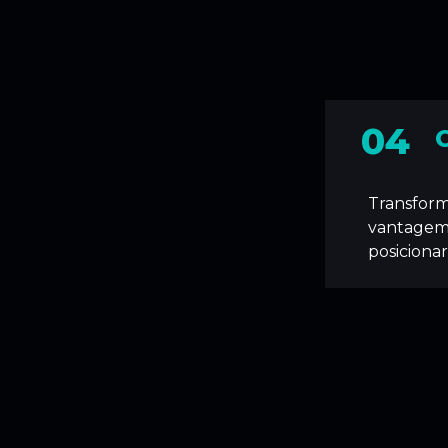
04
Transfor
vantagem 
posiciona