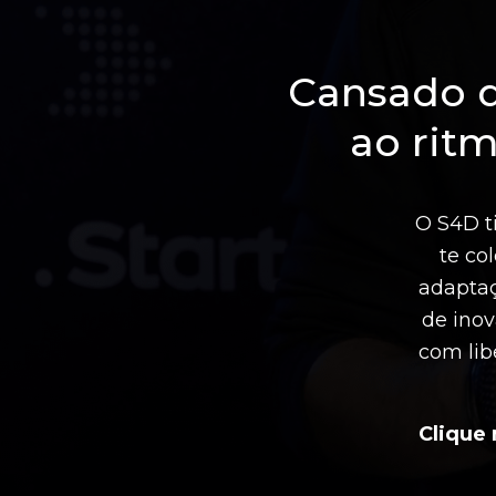
Cansado d
ao rit
O S4D ti
te co
adaptaç
de ino
com lib
Clique 