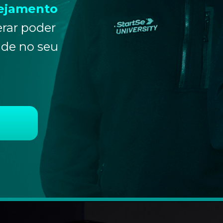
eja
mento
rar poder
ade no seu