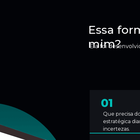
Essa for
mim?
Ela foi desenvolv
01
Que precisa do
estratégica di
incertezas.