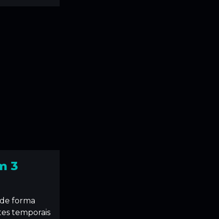
m 3
r de forma
tes temporais