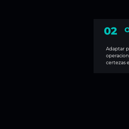
02
O
Adaptar po
operacion
certezas 