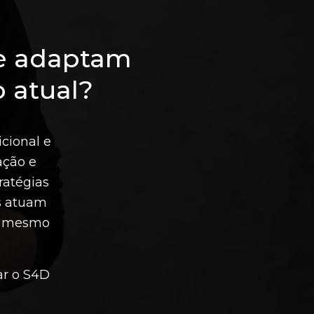
se adaptam
 atual?
icional e
ação e
ratégias
s atuam
 o mesmo
ar o S4D