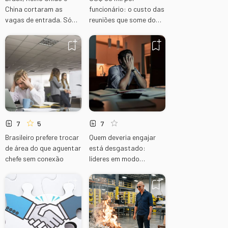
China cortaram as
funcionário: o custo das
vagas de entrada. Só
reuniões que some do
um reconstruiu do jeito
orçamento
certo.
7
5
7
Brasileiro prefere trocar
Quem deveria engajar
de área do que aguentar
está desgastado:
chefe sem conexão
líderes em modo
sobrevivência