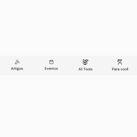
Artigos
Eventos
AI Tools
Para você
O Conhecimento do Agora
Formações
Artigos
Imersões
Sobre Nós
Eventos
Para Empresas