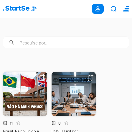
11
8
Brasil, Reino Unido e
US$ 80 mil por