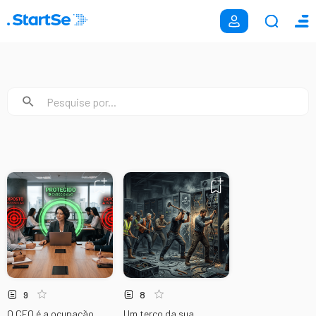
9
8
O CEO é a ocupação
Um terço da sua