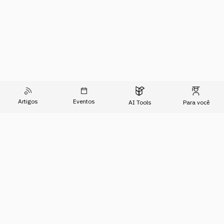
Artigos
Eventos
AI Tools
Para você
O Conhecimento do Agora
Formações
Artigos
Imersões
Sobre Nós
Eventos
Para Empresas
AI Tools
Relatório de Transparência