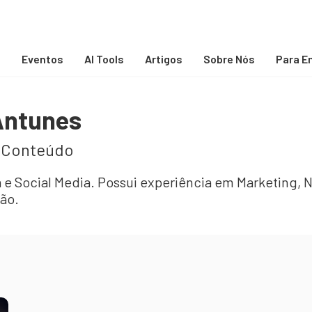
s
Eventos
AI Tools
Artigos
Sobre Nós
Para E
 Antunes
 Conteúdo
ta e Social Media. Possui experiência em Marketing,
ão.