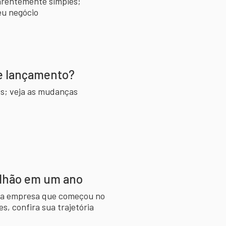
arentemente simples;
eu negócio
se lançamento?
is; veja as mudanças
ilhão em um ano
ma empresa que começou no
es, confira sua trajetória