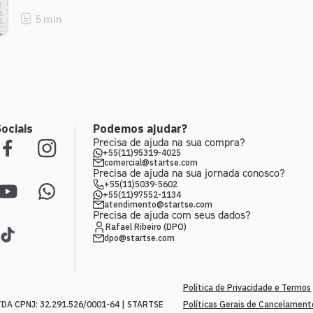
5
min
ociais
Podemos ajudar?
Precisa de ajuda na sua compra?
+55(11)95319-4025
comercial@startse.com
Precisa de ajuda na sua jornada conosco?
+55(11)5039-5602
+55(11)97552-1134
atendimento@startse.com
Precisa de ajuda com seus dados?
Rafael Ribeiro (DPO)
dpo@startse.com
Política de Privacidade e Termos
A CPNJ: 32.291.526/0001-64 | STARTSE
Políticas Gerais de Cancelamen