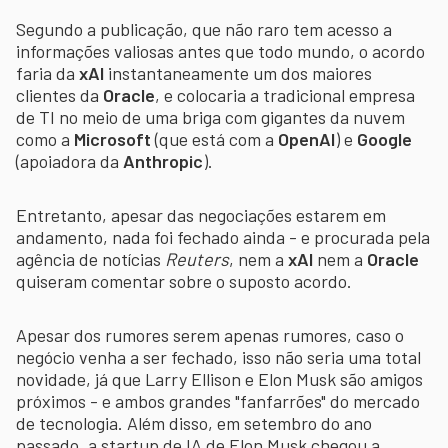
Segundo a publicação, que não raro tem acesso a
informações valiosas antes que todo mundo, o acordo
faria da
xAI
instantaneamente um dos maiores
clientes da
Oracle
, e colocaria a tradicional empresa
de TI no meio de uma briga com gigantes da nuvem
como a
Microsoft
(que está com a
OpenAI
) e
Google
(apoiadora da
Anthropic
).
Entretanto, apesar das negociações estarem em
andamento, nada foi fechado ainda - e procurada pela
agência de notícias
Reuters
, nem a
xAI
nem a
Oracle
quiseram comentar sobre o suposto acordo.
Apesar dos rumores serem apenas rumores, caso o
negócio venha a ser fechado, isso não seria uma total
novidade, já que Larry Ellison e Elon Musk são amigos
próximos - e ambos grandes "fanfarrões" do mercado
de tecnologia. Além disso, em setembro do ano
passado, a startup de IA de Elon Musk chegou a