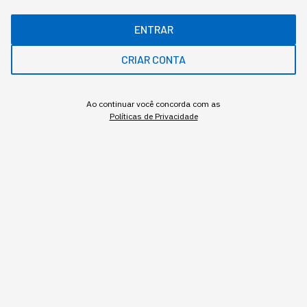
ENTRAR
CRIAR CONTA
Assuntos relacionados
Ao continuar você concorda com as
Políticas de Privacidade
Newsletter
Redação StartSe
,
Redator
MAIS SOBRE O ASSUNTO
Leia o próximo artigo