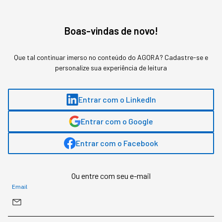
Boas-vindas de novo!
Gostou deste conteúdo? Deixa que a gente te avisa
quando surgirem assuntos relacionados!
Que tal continuar imerso no conteúdo do AGORA? Cadastre-se e
personalize sua experiência de leitura
ME AVISE
Entrar com o LinkedIn
Entrar com o Google
Entrar com o Facebook
Ou entre com seu e-mail
Email