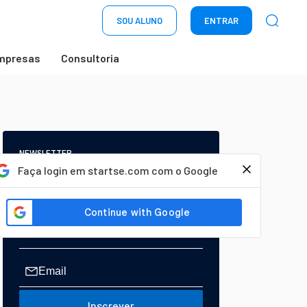
SOU ALUNO
ENTRAR
mpresas
Consultoria
NEWSLETTER
Start Seu dia:
Faça login em startse.com com o Google
A Newsletter do AGORA!
Inscrever