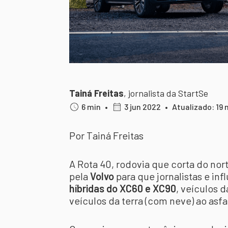
Tainá Freitas
,
jornalista da StartSe
6 min
•
3 jun 2022
•
Atualizado: 19 
Por Tainá Freitas
A Rota 40, rodovia que corta do nort
pela
Volvo
para que jornalistas e in
híbridas do XC60 e XC90
, veículos 
veículos da terra (com neve) ao asfa