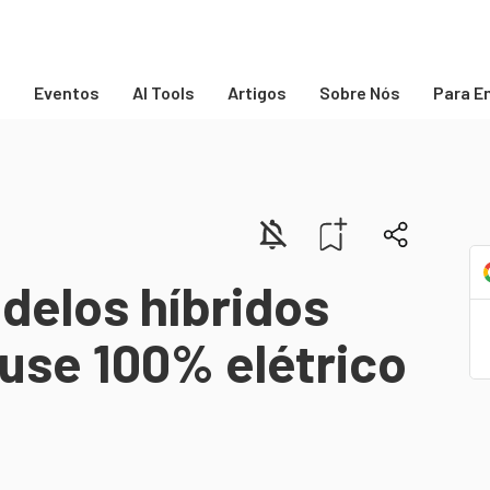
s
Eventos
AI Tools
Artigos
Sobre Nós
Para E
delos híbridos
use 100% elétrico