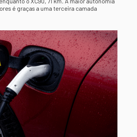
enquanto o XC90, 71 km. A maior autonomia
res é graças a uma terceira camada