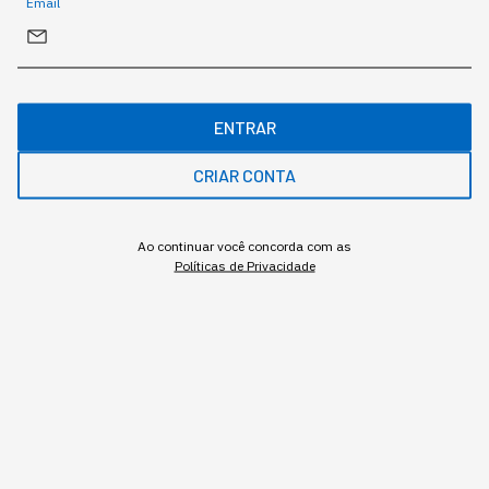
Email
ENTRAR
CRIAR CONTA
O que diferencia um chatbot de um agente autônomo, na
prática
Ao continuar você concorda com as
Políticas de Privacidade
Redação StartSe
,
Redator
•
•
11 min
4 ago 2026
Atualizado: 4 ago 2026
NEWSLETTER
Start Seu dia:
A Newsletter do AGORA!