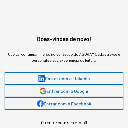
Chatbot ou Agentes
Autônomos: qual a diferença
e como aplicar no seu
Boas-vindas de novo!
negócio
Que tal continuar imerso no conteúdo do AGORA? Cadastre-se e
personalize sua experiência de leitura
A confusão na definição custa caro para quem
decide orçamento de IA achando que são a
mesma tecnologia em estágios diferentes de
Entrar com o LinkedIn
sofisticação.
Entrar com o Google
Entrar com o Facebook
Ou entre com seu e-mail