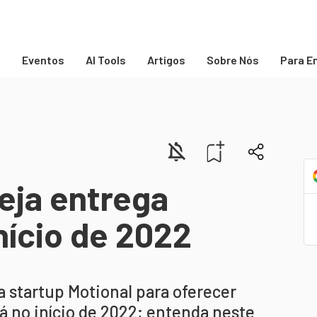
s
Eventos
AI Tools
Artigos
Sobre Nós
Para E
eja entrega
nício de 2022
a startup Motional para oferecer
á no início de 2022; entenda neste