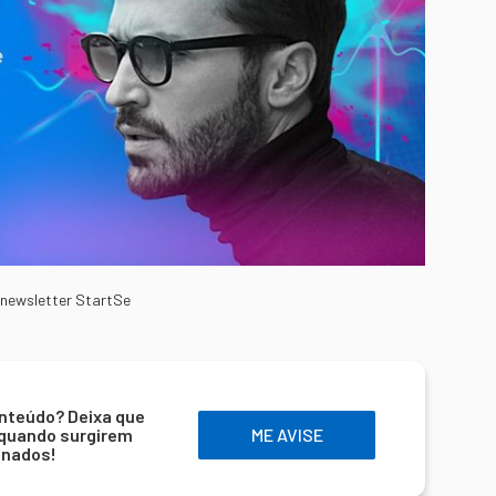
 newsletter StartSe
nteúdo? Deixa que
 quando surgirem
ME AVISE
onados!