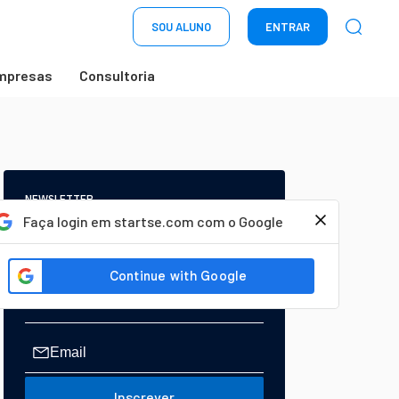
SOU ALUNO
ENTRAR
mpresas
Consultoria
NEWSLETTER
Start Seu dia:
Faça login em startse.com com o Google
A Newsletter do AGORA!
Inscrever