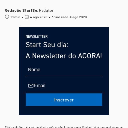
Redação StartSe
,
Redator
•
•
10 min
4 ago 2026
Atualizado: 4 ago 2026
NEWSLETTER
Start Seu dia:
A Newsletter do AGORA!
Inscrever
Os robôs, que antes só existiam em linha de montagem