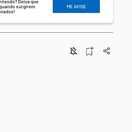
nteúdo? Deixa que
 quando surgirem
ME AVISE
onados!