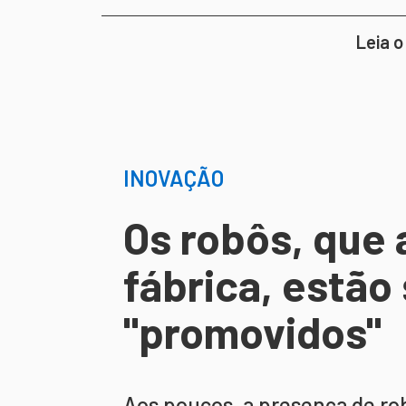
Leia o
INOVAÇÃO
Os robôs, que 
fábrica, estão
"promovidos"
Aos poucos, a presença de ro