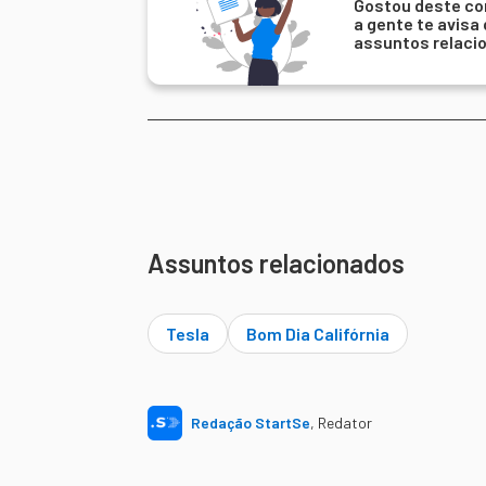
Gostou deste co
a gente te avisa
assuntos relaci
Assuntos relacionados
Tesla
Bom Dia Califórnia
Redação StartSe
,
Redator