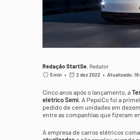
Redação StartSe
,
Redator
5 min
•
2 dez 2022
•
Atualizado: 19
Cinco anos após o lançamento, a
Te
elétrico Semi
. A PepsiCo foi a prime
pedido de cem unidades em dezemb
entre as companhias que fizeram e
A empresa de carros elétricos com
atualizados
e não revelou quando s