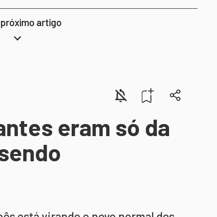
 próximo artigo
antes eram só da
 sendo
bôs está virando o novo normal dos