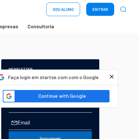
SOU ALUNO
ENTRAR
mpresas
Consultoria
NEWSLETTER
Start Seu dia:
Faça login em startse.com com o Google
A Newsletter do AGORA!
Inscrever