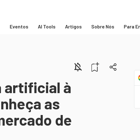
s
Eventos
AI Tools
Artigos
Sobre Nós
Para E
artificial à
onheça as
mercado de