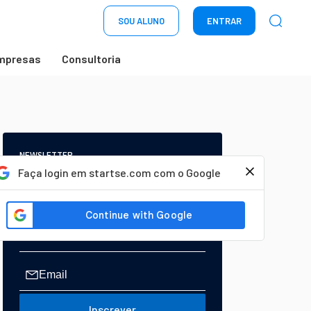
SOU ALUNO
ENTRAR
mpresas
Consultoria
NEWSLETTER
Start Seu dia:
Faça login em startse.com com o Google
A Newsletter do AGORA!
Inscrever