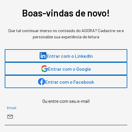
mesma instituição. Tem passagem pela redação da Gazeta do Povo e atuou
em projetos de inovação e educação com clientes como Itaú, Totvs e
Boas-vindas de novo!
Sebrae.
Que tal continuar imerso no conteúdo do AGORA? Cadastre-se e
MAIS SOBRE O ASSUNTO
personalize sua experiência de leitura
Leia o próximo artigo
Entrar com o LinkedIn
Entrar com o Google
TECNOLOGIA
Entrar com o Facebook
Chatbot ou Agentes
Autônomos: qual a diferença
Ou entre com seu e-mail
Email
e como aplicar no seu
negócio