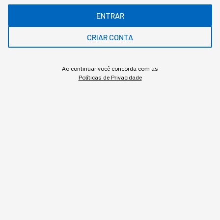
ENTRAR
A confusão na definição custa caro para quem
decide orçamento de IA achando que são a
CRIAR CONTA
mesma tecnologia em estágios diferentes de
sofisticação.
Ao continuar você concorda com as
Políticas de Privacidade