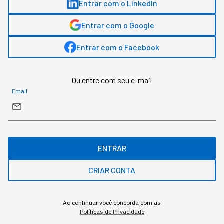
Entrar com o LinkedIn
da fábrica, estão sendo
Entrar com o Google
"promovidos"
Entrar com o Facebook
Aos poucos, a presença de robôs está virando o
novo normal dos negócios de alta performance.
Ou entre com seu e-mail
Email
ENTRAR
CRIAR CONTA
Ao continuar você concorda com as
Políticas de Privacidade