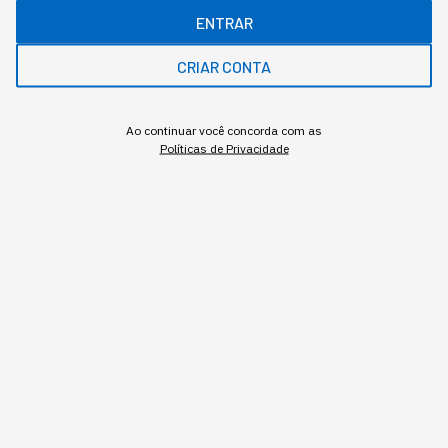
Redação StartSe
,
Redator
ENTRAR
•
•
10 min
4 ago 2026
Atualizado: 4 ago 2026
CRIAR CONTA
NEWSLETTER
Start Seu dia:
Ao continuar você concorda com as
Políticas de Privacidade
A Newsletter do AGORA!
Inscrever
Os robôs, que antes só existiam em linha de montagem
automotiva, agora aparecem em centros de