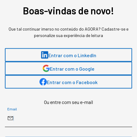
Aos poucos, a presença de robôs está virando o
Boas-vindas de novo!
novo normal dos negócios de alta performance.
Que tal continuar imerso no conteúdo do AGORA? Cadastre-se e
personalize sua experiência de leitura
Entrar com o LinkedIn
Entrar com o Google
Entrar com o Facebook
Ou entre com seu e-mail
Email
Robô humanoide (foto: reprodução site unitree)