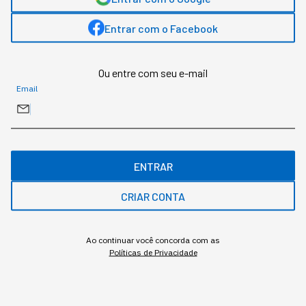
Entrar com o Facebook
Ou entre com seu e-mail
Email
ENTRAR
CRIAR CONTA
Assuntos relacionados
Ao continuar você concorda com as
Inteligência Artificial
Tecnologia
Colunistas
Políticas de Privacidade
Redação StartSe
,
Redator