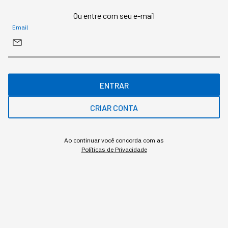
Nova SBE Executive Education, uma das mais
conceituadas Escolas de Negócios da Europa.
Ou entre com seu e-mail
Email
Gostou deste conteúdo? Deixa que a gente te avisa
quando surgirem assuntos relacionados!
ENTRAR
ME AVISE
CRIAR CONTA
Ao continuar você concorda com as
Políticas de Privacidade