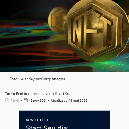
Foto: Just Super/Getty Images
Tainá Freitas
,
jornalista da StartSe
•
•
4 min
18 nov 2021
Atualizado: 19 mai 2023
NEWSLETTER
Start Seu dia: