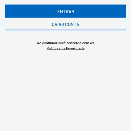
Ano de fundação:
2015
ENTRAR
Origem:
Fundada na Colômbia, em 2015, pelos
CRIAR CONTA
empreendedores colombianos Felipe Villamarín,
Sebastián Mejía e Simon Borrero, que queriam criar
uma empresa de tecnologia para tornar mais fácil a
Ao continuar você concorda com as
vida das pessoas.
Políticas de Privacidade
Valor de mercado:
Superior a US$ 3,5 bilhões
CEO:
Sérgio Saraiva (Brasil)
Gostou deste conteúdo? Deixa que a gente te avisa
quando surgirem assuntos relacionados!
ME AVISE