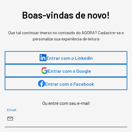
solicitar entregas de unidades que ainda não faziam
parte da lista de negócios da Rappi, bem como
Boas-vindas de novo!
requisitar ao entregador que fosse, por exemplo, ao
shopping buscar um presente de última hora. O botão
permitiu conhecer as necessidades dos usuários.
Que tal continuar imerso no conteúdo do AGORA? Cadastre-se e
personalize sua experiência de leitura
CONHEÇA TAMBÉM:
Entrar com o LinkedIn
Afinal, o que é uma startup?
Entrar com o Google
Kodak: como ela foi de uma das empresas mais
Entrar com o Facebook
inovadoras até falência
Ou entre com seu e-mail
FICHA
Email
Nome:
Rappi