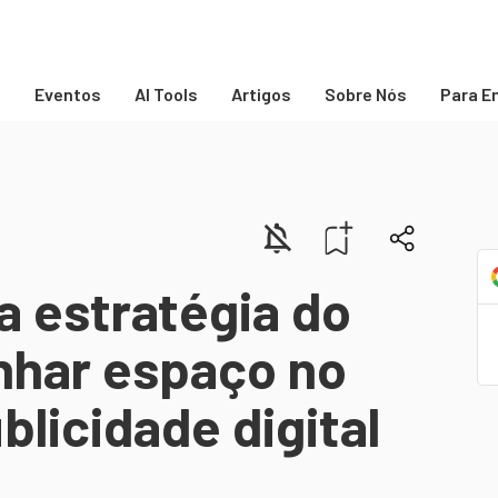
s
Eventos
AI Tools
Artigos
Sobre Nós
Para E
a estratégia do
nhar espaço no
licidade digital