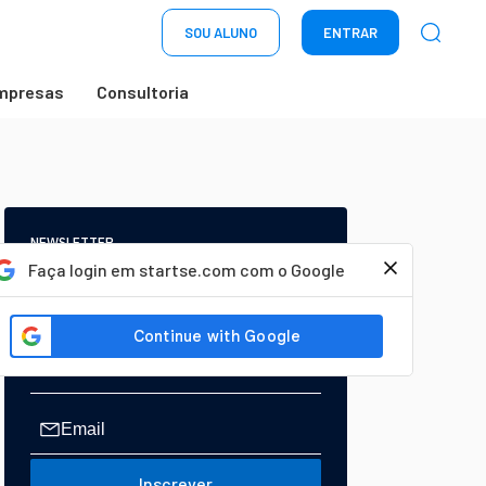
SOU ALUNO
ENTRAR
mpresas
Consultoria
NEWSLETTER
Start Seu dia:
Faça login em startse.com com o Google
A Newsletter do AGORA!
Inscrever