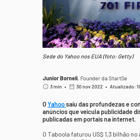
Sede do Yahoo nos EUA (foto: Getty)
Junior Borneli
,
Founder da StartSe
3 min
•
30 nov 2022
•
Atualizado: 1
O
Yahoo
saiu das profundezas e co
anúncios que veicula publicidade di
publicadas em portais na internet.
O Taboola faturou US$ 1,3 bilhão no