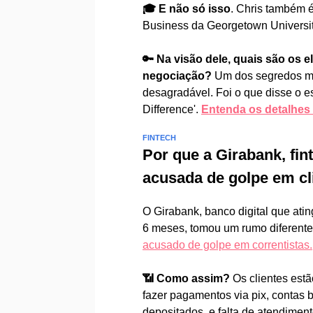
🎓 E não só isso
. Chris também 
Business da Georgetown Universit
🔑 Na visão dele, quais são os
negociação?
Um dos segredos ma
desagradável. Foi o que disse o es
Difference'.
Entenda os detalhes 
FINTECH
Por que a Girabank, fin
acusada de golpe em cl
O Girabank, banco digital que ati
6 meses, tomou um rumo diferent
acusado de golpe em correntistas.
📶 Como assim?
Os clientes est
fazer pagamentos via pix, contas
depositados, e falta de atendiment