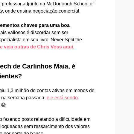
é professor adjunto na McDonough School of
y, onde ensina negociação comercial.
 elementos chaves para uma boa
is valiosos é
discordar sem ser
pecialista em seu livro 'Never Split the
e veja outras de Chris Voss aqui.
tech de Carlinhos Maia, é
ientes?
ngiu 1,3 milhão de contas ativas em menos de
e na semana passada:
ele está sendo
😓
ão fazendo posts relatando a dificuldade em
 bloqueadas sem ressarcimento dos valores
o por parte do banco.