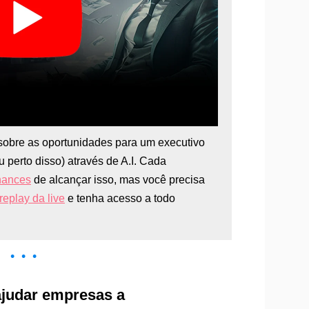
obre as oportunidades para um executivo
 perto disso) através de A.I. Cada
chances
de alcançar isso, mas você precisa
replay da live
e tenha acesso a todo
• • •
ajudar empresas a