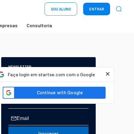
SOU ALUNO
ENTRAR
mpresas
Consultoria
NEWSLETTER
Start Seu dia:
Faça login em startse.com com o Google
A Newsletter do AGORA!
Inscrever