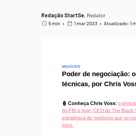
Redação StartSe
,
Redator
5 min
•
1 mar 2023
•
Atualizado: 1 
NEGÓCIOS
Poder de negociação: o
técnicas, por Chris Vos
👮 Conheça Chris Voss:
o princi
do FBI e hoje CEO do The Black 
estratégica de negócios que se c
risco.