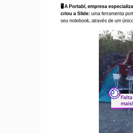
🖥️ A Portabl, empresa especia
criou a Slide:
uma ferramenta portá
seu notebook, através de um únic