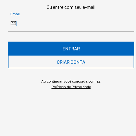
Ou entre com seu e-mail
Newsletter
Email
Redação StartSe
,
Redator
ENTRAR
CRIAR CONTA
MAIS SOBRE O ASSUNTO
Leia o próximo artigo
Ao continuar você concorda com as
Políticas de Privacidade
NEWSLETTER
Newsletter Start Seu
Dia: Rival do ChatGPT