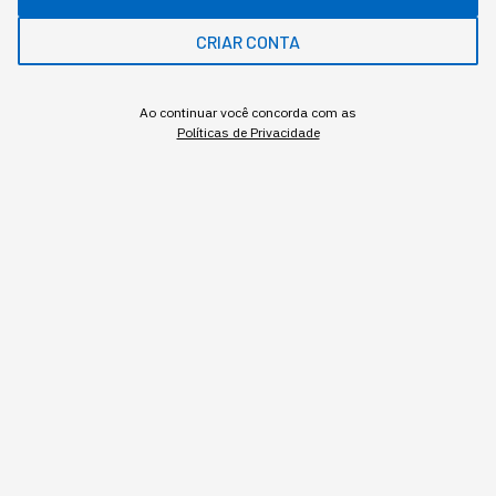
CRIAR CONTA
Ao continuar você concorda com as
Políticas de Privacidade
O desgaste da liderança intermediária dá sinais cada vez mais
claros.
Redação StartSe
,
Redator
•
•
7 min
6 ago 2026
Atualizado: 6 ago 2026