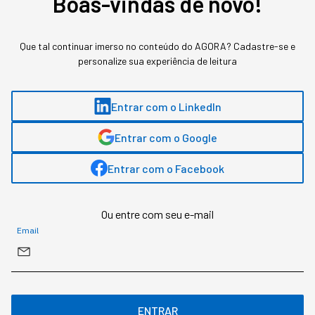
Boas-vindas de novo!
MAIS SOBRE O ASSUNTO
Que tal continuar imerso no conteúdo do AGORA? Cadastre-se e
personalize sua experiência de leitura
Leia o próximo artigo
Entrar com o LinkedIn
Entrar com o Google
GESTÃO DE PESSOAS
Entrar com o Facebook
Quem deveria engajar está
desgastado: líderes em
Ou entre com seu e-mail
modo sobrevivência
Email
Pesquisa global da Gallup mostra engajamento
de gestores caindo mais rápido que o do
restante da equipe
ENTRAR