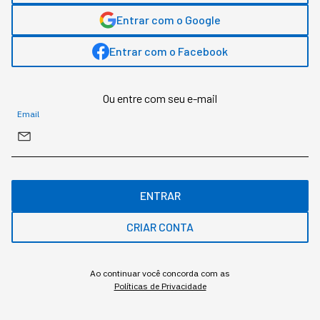
Economia
Entrar com o Google
Entrar com o Facebook
Redação StartSe
,
Redator
Ou entre com seu e-mail
Email
MAIS SOBRE O ASSUNTO
Leia o próximo artigo
ENTRAR
CRIAR CONTA
INOVAÇÃO
Ao continuar você concorda com as
Os robôs, que antes eram só
Políticas de Privacidade
da fábrica, estão sendo