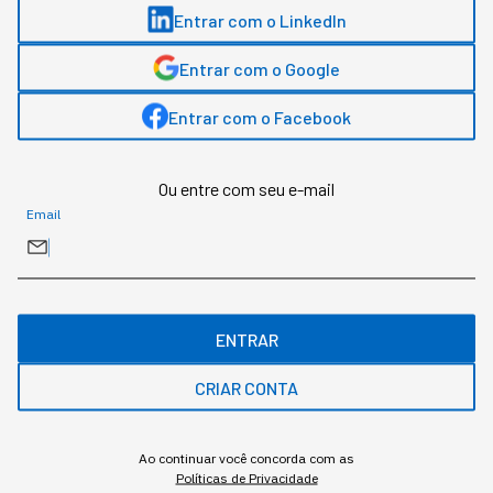
Os robôs, que antes eram só
Entrar com o LinkedIn
da fábrica, estão sendo
Entrar com o Google
"promovidos"
Entrar com o Facebook
Aos poucos, a presença de robôs está virando o
novo normal dos negócios de alta performance.
Ou entre com seu e-mail
Email
ENTRAR
CRIAR CONTA
Ao continuar você concorda com as
Políticas de Privacidade