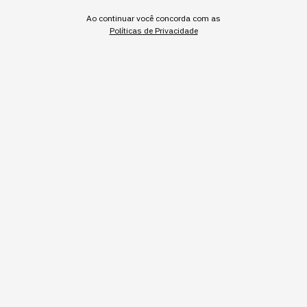
Ao continuar você concorda com as
Políticas de Privacidade
Robô humanoide (foto: reprodução site unitree)
Redação StartSe
,
Redator
•
•
10 min
4 ago 2026
Atualizado: 4 ago 2026
NEWSLETTER
Start Seu dia:
A Newsletter do AGORA!