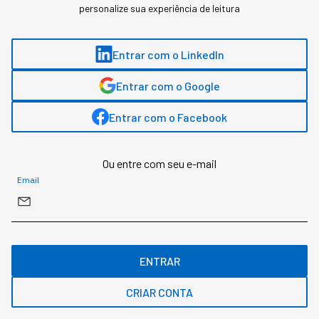
personalize sua experiência de leitura
INOVAÇÃO
Entrar com o LinkedIn
Os robôs, que antes eram só
Entrar com o Google
da fábrica, estão sendo
Entrar com o Facebook
"promovidos"
Ou entre com seu e-mail
Aos poucos, a presença de robôs está virando o
Email
novo normal dos negócios de alta performance.
ENTRAR
CRIAR CONTA