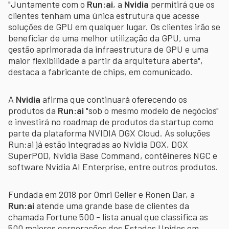
"Juntamente com o
Run:ai
, a
Nvidia
permitirá que os
clientes tenham uma única estrutura que acesse
soluções de GPU em qualquer lugar. Os clientes irão se
beneficiar de uma melhor utilização da GPU, uma
gestão aprimorada da infraestrutura de GPU e uma
maior flexibilidade a partir da arquitetura aberta",
destaca a fabricante de chips, em comunicado.
A
Nvidia
afirma que continuará oferecendo os
produtos da
Run:ai
"sob o mesmo modelo de negócios"
e investirá no roadmap de produtos da startup como
parte da plataforma NVIDIA DGX Cloud. As soluções
Run:ai já estão integradas ao Nvidia DGX, DGX
SuperPOD, Nvidia Base Command, contêineres NGC e
software Nvidia AI Enterprise, entre outros produtos.
Fundada em 2018 por Omri Geller e Ronen Dar, a
Run:ai
atende uma grande base de clientes da
chamada Fortune 500 - lista anual que classifica as
500 maiores corporações dos Estados Unidos em