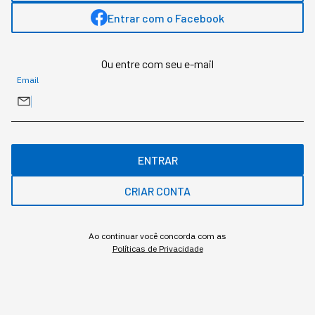
sobre inovação. Formado em Letras e Mestre em Linguística pela Pontifícia
Universidade Católica do Rio Grande do Sul (PUCRS).
Entrar com o Facebook
Ou entre com seu e-mail
MAIS SOBRE O ASSUNTO
Email
Leia o próximo artigo
ENTRAR
INOVAÇÃO
CRIAR CONTA
Os robôs, que antes eram só
da fábrica, estão sendo
Ao continuar você concorda com as
"promovidos"
Políticas de Privacidade
Aos poucos, a presença de robôs está virando o