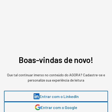
Assuntos relacionados
Boas-vindas de novo!
Captable
Que tal continuar imerso no conteúdo do AGORA? Cadastre-se e
personalize sua experiência de leitura
Victor Marques
,
Head de Conteúdo na Captable
Entrar com o LinkedIn
Victor Marques é Head de Conteúdo na Captable, maior hub de investimentos
em startups do Brasil, que conecta seus mais de 7000 investidores a
Entrar com o Google
empreendedores com negócios inovadores. Escreve há mais de dois anos