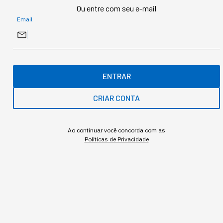
Ou entre com seu e-mail
Email
Gostou deste conteúdo? Deixa que a
gente te avisa quando surgirem assuntos
relacionados!
ENTRAR
ME AVISE
CRIAR CONTA
Ao continuar você concorda com as
Políticas de Privacidade