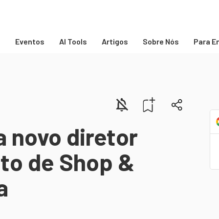
s
Eventos
AI Tools
Artigos
Sobre Nós
Para E
 novo diretor
to de Shop &
a