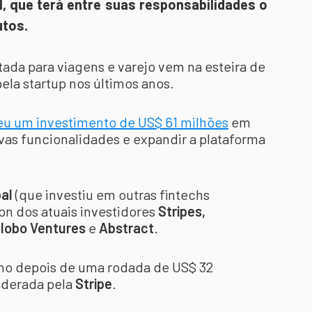
l, que terá entre suas responsabilidades o
utos.
tada para viagens e varejo vem na esteira de
ela startup nos últimos anos.
u um investimento de US$ 61 milhões
em
ovas funcionalidades e expandir a plataforma
bal
(que investiu em outras fintechs
 on dos atuais investidores
Stripes,
Globo Ventures
e
Abstract
.
ano depois de uma rodada de US$ 32
liderada pela
Stripe
.