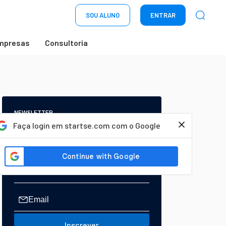
SOU ALUNO
ENTRAR
mpresas
Consultoria
NEWSLETTER
Start Seu dia:
Faça login em startse.com com o Google
A Newsletter do AGORA!
Inscrever