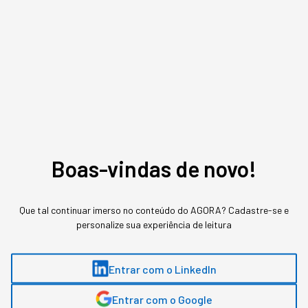
Assuntos relacionados
Boas-vindas de novo!
Empreendedorismo
Que tal continuar imerso no conteúdo do AGORA? Cadastre-se e
personalize sua experiência de leitura
Victor Marques
,
Head de Conteúdo na Captable
Entrar com o LinkedIn
Victor Marques é Head de Conteúdo na Captable, maior hub de investimentos
em startups do Brasil, que conecta seus mais de 7000 investidores a
Entrar com o Google
empreendedores com negócios inovadores. Escreve há mais de dois anos