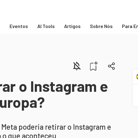
s
Eventos
AI Tools
Artigos
Sobre Nós
Para E
rar o Instagram e
Europa?
 Meta poderia retirar o Instagram e
 o que aconteceu