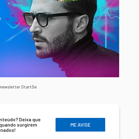
 newsletter StartSe
nteúdo? Deixa que
 quando surgirem
ME AVISE
onados!