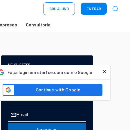
SOU ALUNO
ENTRAR
mpresas
Consultoria
NEWSLETTER
Start Seu dia:
Faça login em startse.com com o Google
A Newsletter do AGORA!
Inscrever