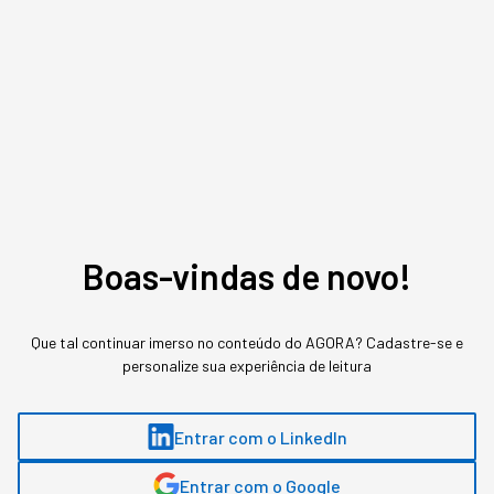
decide orçamento de IA achando que são a
mesma tecnologia em estágios diferentes de
sofisticação.
Boas-vindas de novo!
Que tal continuar imerso no conteúdo do AGORA? Cadastre-se e
personalize sua experiência de leitura
Entrar com o LinkedIn
Entrar com o Google
O que diferencia um chatbot de um agente autônomo, na