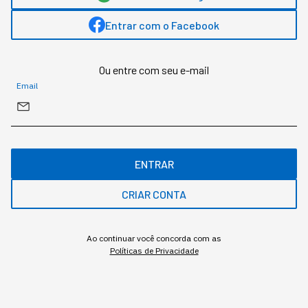
prática
Entrar com o Facebook
Redação StartSe
,
Redator
•
•
11 min
4 ago 2026
Atualizado: 4 ago 2026
Ou entre com seu e-mail
Email
NEWSLETTER
Start Seu dia:
A Newsletter do AGORA!
ENTRAR
CRIAR CONTA
Ao continuar você concorda com as
Políticas de Privacidade
Inscrever