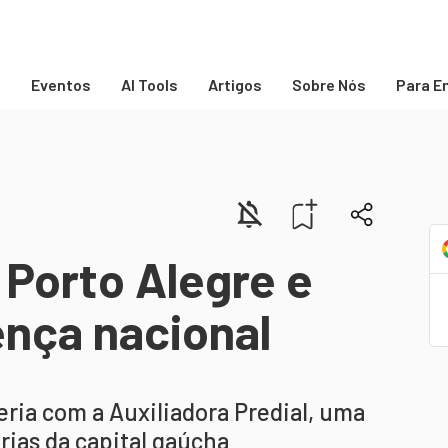
s
Eventos
AI Tools
Artigos
Sobre Nós
Para E
 Porto Alegre e
nça nacional
ria com a Auxiliadora Predial, uma
árias da capital gaúcha