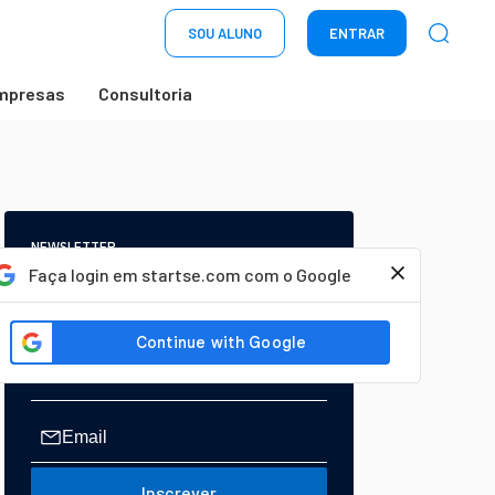
SOU ALUNO
ENTRAR
mpresas
Consultoria
NEWSLETTER
Start Seu dia:
Faça login em startse.com com o Google
A Newsletter do AGORA!
Inscrever