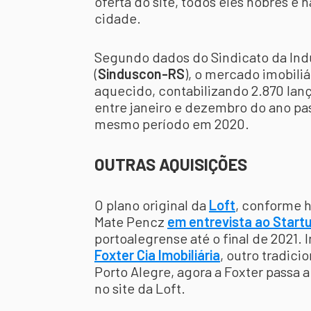
oferta do site, todos eles nobres e 
cidade.
Segundo dados do Sindicato da Indú
(
Sinduscon-RS
), o mercado imobili
aquecido, contabilizando 2.870 lan
entre janeiro e dezembro do ano p
mesmo período em 2020.
OUTRAS AQUISIÇÕES
O plano original da
Loft
, conforme 
Mate Pencz
em entrevista ao Start
portoalegrense até o final de 2021.
Foxter Cia Imobiliária
, outro tradici
Porto Alegre, agora a Foxter passa 
no site da Loft.