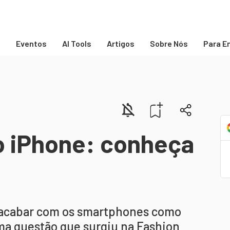
s
Eventos
AI Tools
Artigos
Sobre Nós
Para E
do iPhone: conheça
de acabar com os smartphones como
ma questão que surgiu na Fashion