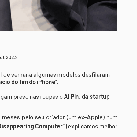
r
out 2023
nal de semana algumas modelos desfilaram
nício do fim do iPhone
”.
egam preso nas roupas o
AI Pin, da startup
4 meses pelo seu criador (um ex-Apple) num
Disappearing Computer
” (explicamos melhor