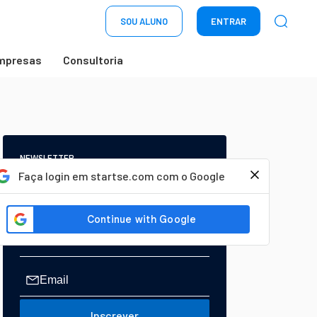
SOU ALUNO
ENTRAR
mpresas
Consultoria
NEWSLETTER
Start Seu dia:
Faça login em startse.com com o Google
A Newsletter do AGORA!
Inscrever