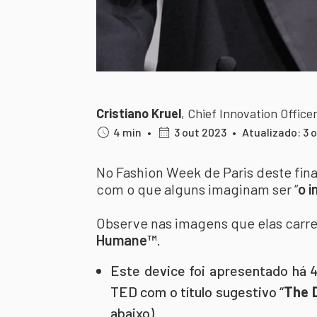
Cristiano Kruel
,
Chief Innovation Office
4 min
•
3 out 2023
•
Atualizado: 3 
No Fashion Week de Paris deste fi
com o que alguns imaginam ser “
o i
Observe nas imagens que elas carr
Humane™
.
Este device foi apresentado há 
TED com o título sugestivo “
The 
abaixo).