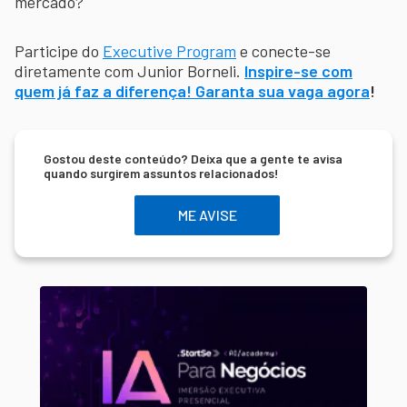
mercado?
Participe do
Executive Program
e conecte-se
diretamente com Junior Borneli.
Inspire-se com
quem já faz a diferença! Garanta sua vaga agora
!
Gostou deste conteúdo? Deixa que a gente te avisa
quando surgirem assuntos relacionados!
ME AVISE