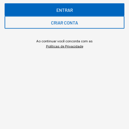
Jornalista formada pela Faculdade Cásper Líbero. Apresenta o podcast
Agora em 10 na StartSe e também atua na área de Comunidades na empresa.
ENTRAR
É especialista em inovação, tecnologia e negócios.
CRIAR CONTA
MAIS SOBRE O ASSUNTO
Ao continuar você concorda com as
Políticas de Privacidade
Leia o próximo artigo
TECNOLOGIA
Chatbot ou Agentes
Autônomos: qual a diferença
e como aplicar no seu
negócio