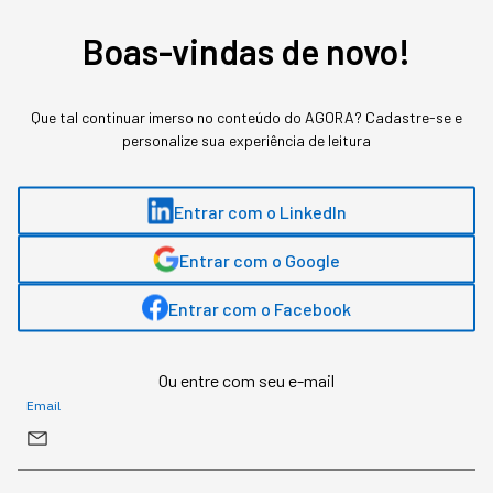
Boas-vindas de novo!
Que tal continuar imerso no conteúdo do AGORA? Cadastre-se e
personalize sua experiência de leitura
Entrar com o LinkedIn
Entrar com o Google
Entrar com o Facebook
Assuntos relacionados
Cibersegurança
Instagram
Mark Zuckerberg
Ou entre com seu e-mail
Email
Tainá Freitas
,
jornalista da StartSe