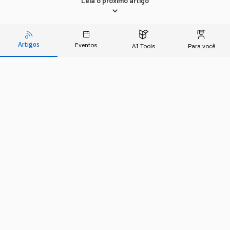
Leia o próximo artigo
Artigos
Eventos
INOVAÇÃO
AI Tools
Para você
Os robôs, que antes eram só
da fábrica, estão sendo
"promovidos"
Aos poucos, a presença de robôs está virando o
novo normal dos negócios de alta performance.