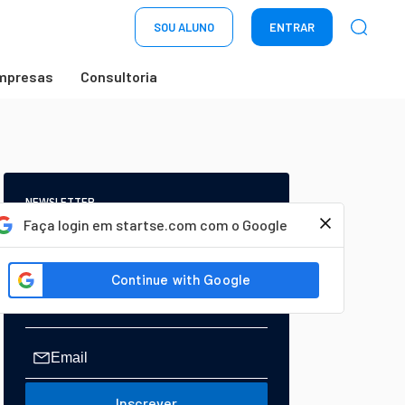
SOU ALUNO
ENTRAR
mpresas
Consultoria
NEWSLETTER
Start Seu dia:
Faça login em startse.com com o Google
A Newsletter do AGORA!
Inscrever