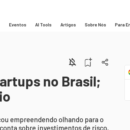
s
Eventos
AI Tools
Artigos
Sobre Nós
Para E
artups no Brasil;
io
çou empreendendo olhando para o
conta sobre investimentos de risco,