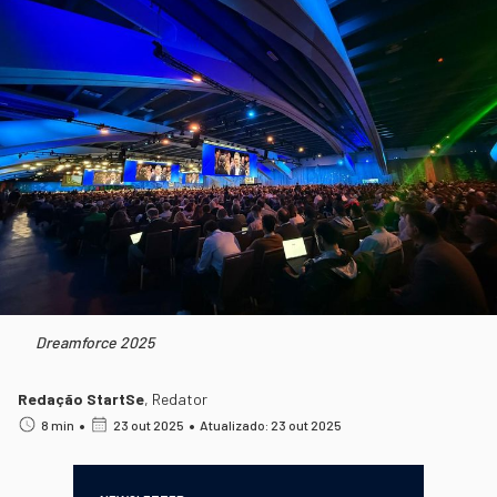
Dreamforce 2025
Redação StartSe
,
Redator
•
•
8 min
23 out 2025
Atualizado: 23 out 2025